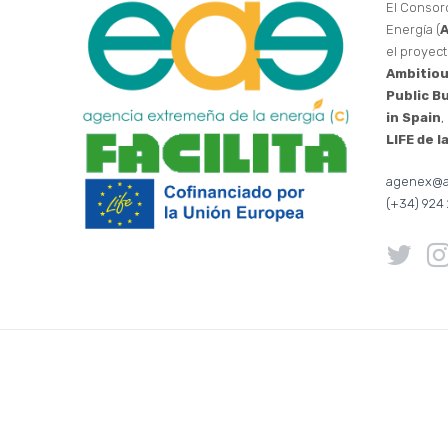
El Consor
Energía (
el proyec
Ambitiou
Public B
in Spain
,
LIFE de 
agenex@a
(+34) 924 