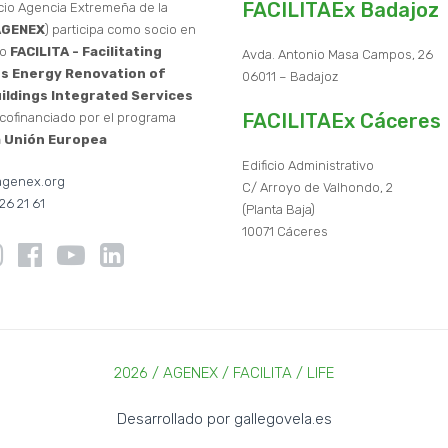
FACILITAEx Badajoz
cio Agencia Extremeña de la
AGENEX
) participa como socio en
to
FACILITA - Facilitating
Avda. Antonio Masa Campos, 26
s Energy Renovation of
06011 – Badajoz
uildings Integrated Services
FACILITAEx Cáceres
 cofinanciado por el programa
la Unión Europea
Edificio Administrativo
genex.org
C/ Arroyo de Valhondo, 2
26 21 61
(Planta Baja)
10071 Cáceres
2026 / AGENEX / FACILITA / LIFE
Desarrollado por
gallegovela.es