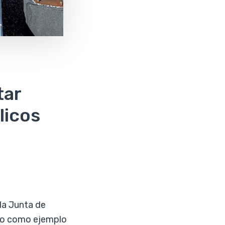
€
tar
licos
 la Junta de
peo como ejemplo