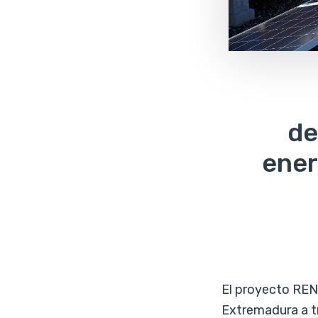
de
ener
El
proyecto RE
Extremadura a t