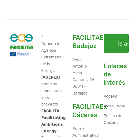
FACILITAEx
El
Te ase
Consorcio
Badajoz
Agencia
Extremeña
Avda.
de la
Enlaces
Antonio
Energía
Masa
de
(
AGENEX
)
Campos, 26
interés
participa
06011 –
como socio
Badajoz
Acceso
en el
proyecto
FACILITAEx
Aviso Legal
FACILITA -
Cáceres
Política de
Facilitating
Cookies
Ambitious
Edificio
Energy
Administrativo