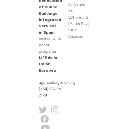
Renovation
C/ Arroyo
of Public
de
Buildings
Valhondo, 2
Integrated
(Planta Baja)
Services
10071
in Spain
,
Cáceres
cofinanciado
por el
programa
LIFE de la
Unión
Europea
agenex@agenex.org
(+34) 924 26
21 61