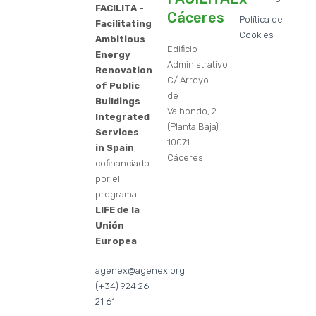
FACILITA -
Cáceres
Política de
Facilitating
Cookies
Ambitious
Edificio
Energy
Administrativo
Renovation
C/ Arroyo
of Public
de
Buildings
Valhondo, 2
Integrated
(Planta Baja)
Services
10071
in Spain
,
Cáceres
cofinanciado
por el
programa
LIFE de la
Unión
Europea
agenex@agenex.org
(+34) 924 26
21 61