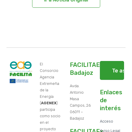
FACILITAEx
El
Te ase
Consorcio
Badajoz
Agencia
Extremeña
Avda.
de la
Enlaces
Antonio
Energía
Masa
de
(
AGENEX
)
Campos, 26
interés
participa
06011 –
como socio
Badajoz
Acceso
en el
proyecto
FACILITAEx
Aviso Legal