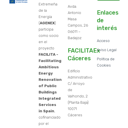
Extremeña
Avda.
de la
Enlaces
Antonio
Energía
Masa
de
(
AGENEX
)
Campos, 26
interés
participa
06011 –
como socio
Badajoz
Acceso
en el
proyecto
FACILITAEx
Aviso Legal
FACILITA -
Cáceres
Política de
Facilitating
Cookies
Ambitious
Edificio
Energy
Administrativo
Renovation
C/ Arroyo
of Public
de
Buildings
Valhondo, 2
Integrated
(Planta Baja)
Services
10071
in Spain
,
Cáceres
cofinanciado
por el